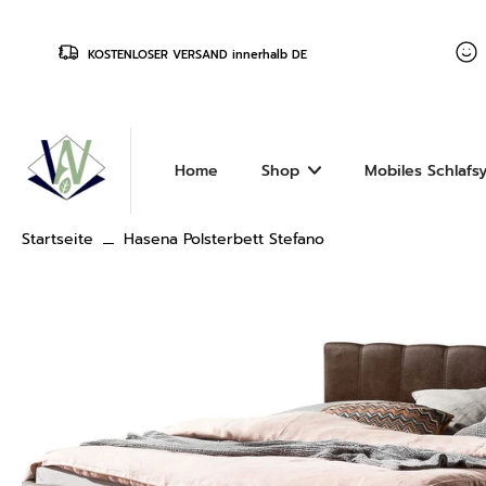
halt
pringen
KOSTENLOSER VERSAND innerhalb DE
Home
Shop
Mobiles Schlafs
Startseite
Hasena Polsterbett Stefano
ge zu den
ktinformationen