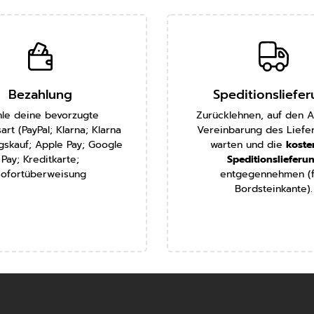
Bezahlung
Speditionsliefe
le deine bevorzugte
Zurücklehnen, auf den A
art (PayPal; Klarna; Klarna
Vereinbarung des Liefe
skauf; Apple Pay; Google
warten und die
koste
Pay; Kreditkarte;
Speditionslieferu
Sofortüberweisung
entgegennehmen (f
Bordsteinkante).