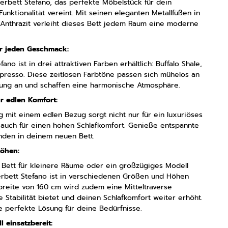
erbett Stefano, das perfekte Möbelstück für dein
Funktionalität vereint. Mit seinen eleganten Metallfüßen in
nthrazit verleiht dieses Bett jedem Raum eine moderne
für jeden Geschmack:
ano ist in drei attraktiven Farben erhältlich: Buffalo Shale,
spresso. Diese zeitlosen Farbtöne passen sich mühelos an
tung an und schaffen eine harmonische Atmosphäre.
r edlen Komfort:
 mit einem edlen Bezug sorgt nicht nur für ein luxuriöses
 auch für einen hohen Schlafkomfort. Genieße entspannte
nden in deinem neuen Bett.
Höhen:
 Bett für kleinere Räume oder ein großzügiges Modell
erbett Stefano ist in verschiedenen Größen und Höhen
nbreite von 160 cm wird zudem eine Mitteltraverse
he Stabilität bietet und deinen Schlafkomfort weiter erhöht.
ie perfekte Lösung für deine Bedürfnisse.
 einsatzbereit: