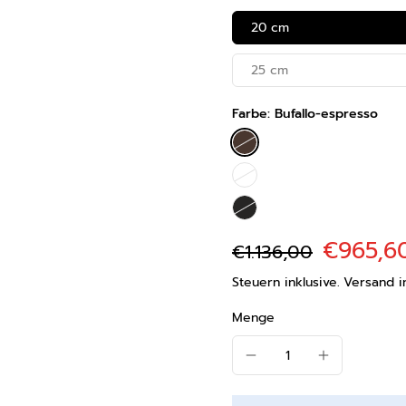
20 cm
25 cm
Farbe:
Bufallo-espresso
€965,6
€1.136,00
Steuern inklusive.
Versand
i
Menge