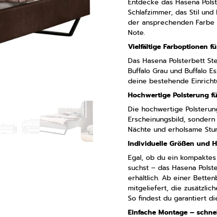
Entdecke das Hasena Polst
Schlafzimmer, das Stil und 
der ansprechenden Farbe A
Note.
Vielfältige Farboptionen 
Das Hasena Polsterbett Stef
Buffalo Grau und Buffalo E
deine bestehende Einrich
Hochwertige Polsterung fü
Die hochwertige Polsterung
Erscheinungsbild, sondern
Nächte und erholsame Stu
Individuelle Größen und 
Egal, ob du ein kompaktes
suchst – das Hasena Polst
erhältlich. Ab einer Bette
mitgeliefert, die zusätzlic
So findest du garantiert d
Einfache Montage – schnell