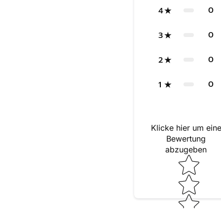
0
4
0
3
0
2
0
1
Klicke hier um ein
Bewertung
abzugeben
Star rating