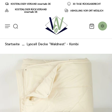
nhalt
KOSTENLOSER VERSAND innerhalb DE
30 TAGE RÜCKGABERECHT
pringen
KOSTENLOSER RÜCKVERSAND
ABHOLUNG VOR ORT MÖGLICH
innerhalb DE
Startseite
Lyocell Decke "Waldnest" - Kombi
 zu den
informationen