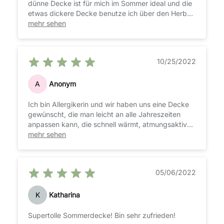
dünne Decke ist für mich im Sommer ideal und die
etwas dickere Decke benutze ich über den Herbst.
Wenn es im Winter kälter wird binde ich beide
mehr sehen
Deckenteile aneinander und habe eine warme,
kuschelige Winterdecke. Mein Kaufgrund war,
dass die Decke bei 60°C waschbar ist und
10/25/2022
trocknergeeignet was mir aufgrund meiner Allergie
sehr wichtig ist
A
Anonym
Ich bin Allergikerin und wir haben uns eine Decke
gewünscht, die man leicht an alle Jahreszeiten
anpassen kann, die schnell wärmt, atmungsaktiv
ist damit man nicht schwitzt und kuschelig bequem
mehr sehen
ist. Und diese Decke erfüllt all diese
Anforderungen. Obwohl mein Mann schnell
schwitzt und mir grundsätzlich zu kalt ist, fühlen
05/06/2022
wir uns mit dieser Decke (200x200cm) beide
super wohl. Klare Kaufempfehlung!
K
Katharina
Supertolle Sommerdecke! Bin sehr zufrieden!