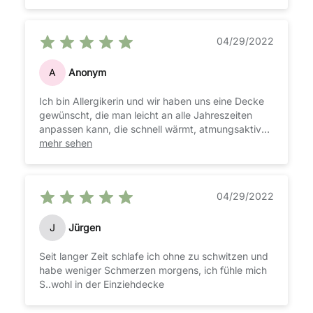
04/29/2022
A
Anonym
Ich bin Allergikerin und wir haben uns eine Decke
gewünscht, die man leicht an alle Jahreszeiten
anpassen kann, die schnell wärmt, atmungsaktiv
ist damit man nicht schwitzt und kuschelig bequem
mehr sehen
ist. Und diese Decke erfüllt all diese
Anforderungen. Obwohl mein Mann schnell
schwitzt und mir grundsätzlich zu kalt ist, fühlen
04/29/2022
wir uns mit dieser Decke (200x200cm) beide
super wohl. Klare Kaufempfehlung!
J
Jürgen
Seit langer Zeit schlafe ich ohne zu schwitzen und
habe weniger Schmerzen morgens, ich fühle mich
S..wohl in der Einziehdecke