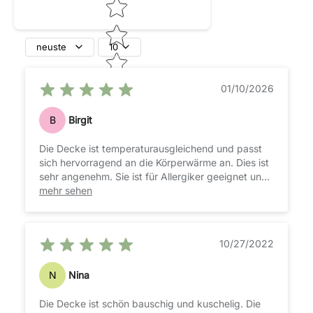
neuste
10
01/10/2026
B
Birgit
Die Decke ist temperaturausgleichend und passt
sich hervorragend an die Körperwärme an. Dies ist
sehr angenehm. Sie ist für Allergiker geeignet und
waschbar. Mit der Kombidecke kann jede
mehr sehen
Jahreszeit abgedeckt werden. Wir können die
Decke zu 100 % weiterempfehlen. Tolle Beratung.
Vielen Dank
10/27/2022
N
Nina
Die Decke ist schön bauschig und kuschelig. Die